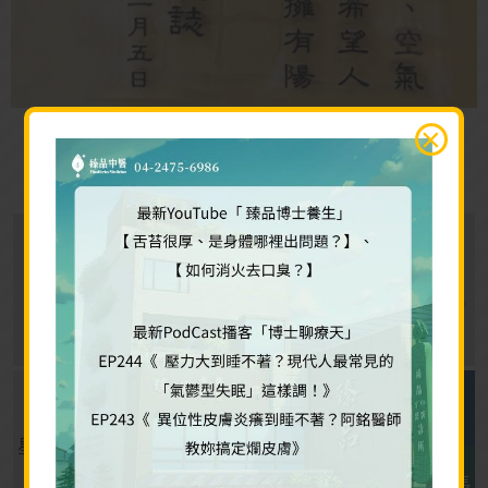
門診時刻表
上午
下午
晚上
9:00~12:00
15:00~18:00
19:00~21:00
吳啓銘 副院
陳勇利 院長
長
星期一
休診
鄭如倫婦科主
吳啓銘 副院長