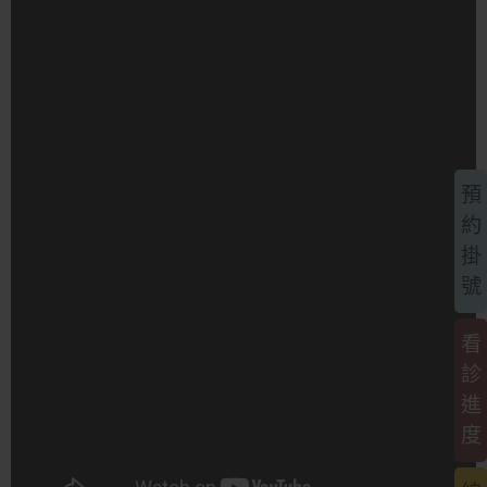
預
約
掛
號
看
診
進
度