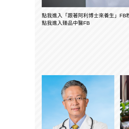
點我進入「跟著阿利博士來養生」FB
點我進入​臻品中醫FB