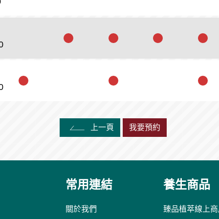
0
0
0
上一頁
我要預約
常用連結
養生商品
關於我們
臻品植萃線上商