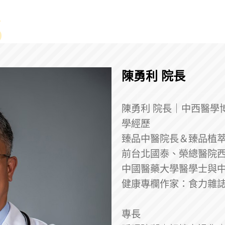
陳勇利 院長
陳勇利 院長｜中西醫學博
學經歷
臻品中醫院長＆臻品植
前台北國泰、榮總醫院
中國醫藥大學醫學士與
健康專欄作家：食力雜誌
專長