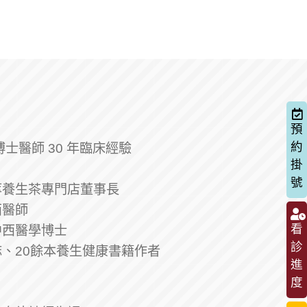
預
約
士醫師 30 年臨床經驗
掛
號
萃養生茶專門店董事長
西醫師
看
中西醫學博士
診
、20餘本養生健康書籍作者
進
度