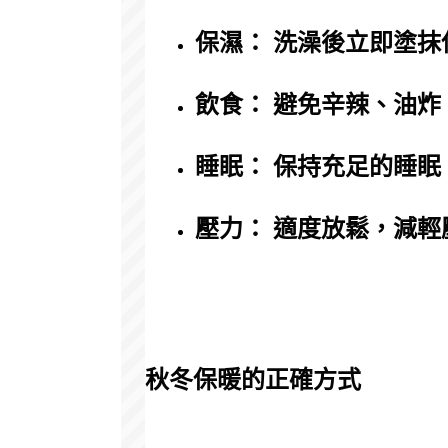
保濕： 洗澡後立即塗
飲食： 避免辛辣、油
睡眠： 保持充足的睡
壓力： 適度放鬆，減輕
秋冬保暖的正確方式