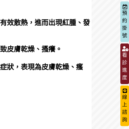
預
約
法有效散熱，進而出現紅腫、發
掛
號
導致皮膚乾燥、搔癢。
看
診
的症狀，表現為皮膚乾燥、瘙
進
度
線
上
諮
詢