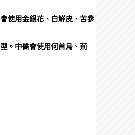
醫會使用金銀花、白鮮皮、苦參
燥型。中醫會使用何首烏、荊