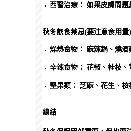
西醫治療： 如果皮膚問
秋冬飲食禁忌(要注意食用量
燥熱食物： 麻辣鍋、燒
辛辣食物： 花椒、桂枝
堅果類： 芝麻、花生、核
總結