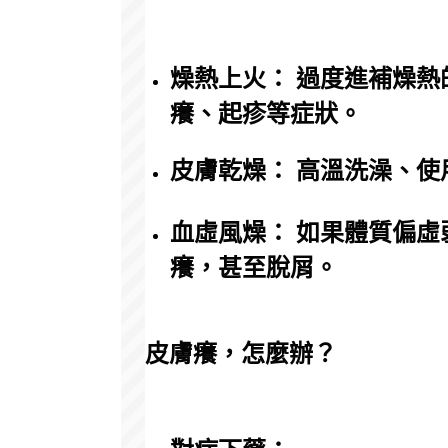
燥熱上火： 過度進補燥
癢、起疹等症狀。
皮膚乾燥： 高溫洗澡、
血虛風燥： 如果體質偏
癢，甚至脫屑。
皮膚癢，怎麼辦？