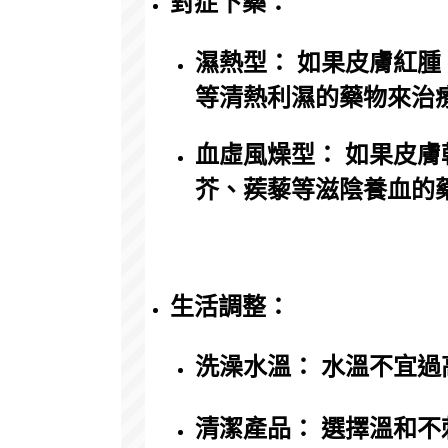
對症下藥：
濕熱型： 如果皮膚紅
等清熱利濕的藥物來治
血虛風燥型： 如果皮
芥、蒺藜等滋陰養血的
生活調整：
洗澡水溫： 水溫不宜
清潔產品： 選擇溫和