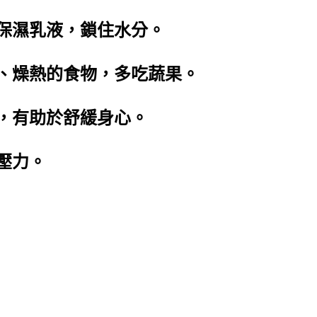
抹保濕乳液，鎖住水分。
炸、燥熱的食物，多吃蔬果。
眠，有助於舒緩身心。
壓力。