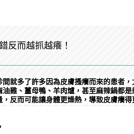
錯反而越抓越癢！
診間就多了許多因為皮膚搔癢而來的患者，
麻油雞、薑母鴨、羊肉爐，甚至麻辣鍋都是
量，反而可能讓身體更燥熱，導致皮膚癢得
？