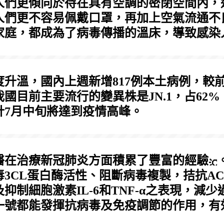
人們更傾向於待在具有空調的密閉空間內，
人們更不容易佩戴口罩，再加上空氣流通不
家庭，都成為了病毒傳播的溫床，導致感染
升溫，國內上週新增817例本土病例，較
我國目前主要流行的變異株是JN.1，占62%
計7月中旬將達到疫情高峰。
中醫在治療新冠肺炎方面積累了豐富的經驗
3CL蛋白酶活性、阻斷病毒複製，拮抗AC
抑制細胞激素IL-6和TNF-α之表現，減
一號都能發揮抗病毒及免疫調節的作用，有