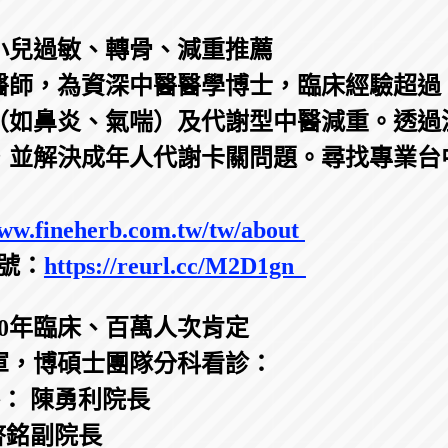
小兒過敏、轉骨、減重推薦
師，為資深中醫醫學博士，臨床經驗超過 2
（如鼻炎、氣喘）及代謝型中醫減重。透過
，並解決成年人代謝卡關問題。尋找專業台
ww.fineherb.com.tw/tw/about
掛號：
https://reurl.cc/M2D1gn
0年臨床、百萬人次肯定
軍，博碩士團隊分科看診：
養： 陳勇利院長
啓銘副院長