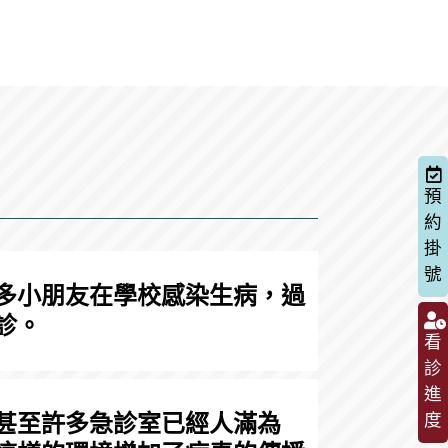
預
約
掛
號
多小朋友在學校感染生病，過
診。
看
診
進
度
甚至許多急診室已經人滿為