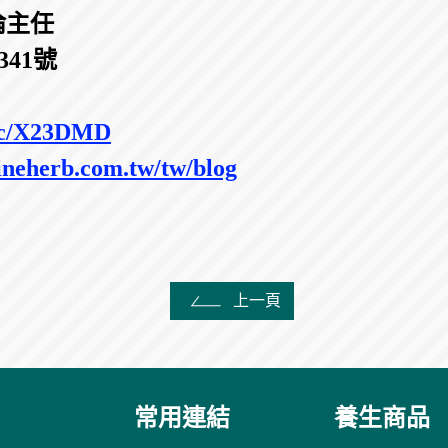
倫主任
341號
.cc/X23DMD
ineherb.com.tw/tw/blog
上一頁
常用連結
養生商品