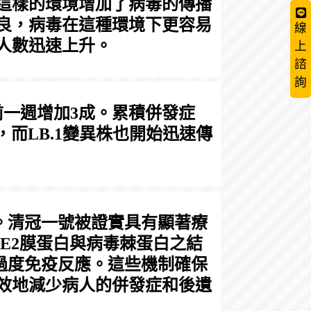
這樣的環境增加了病毒的傳播
良，病毒在這種環境下更容易
線
人數迅速上升。
上
諮
詢
前一週增加3成。累積併發症
，而LB.1變異株也開始迅速傳
。清冠一號被證實具有顯著療
E2膜蛋白與病毒棘蛋白之結
少過度免疫反應。這些機制確保
效地減少病人的併發症和後遺