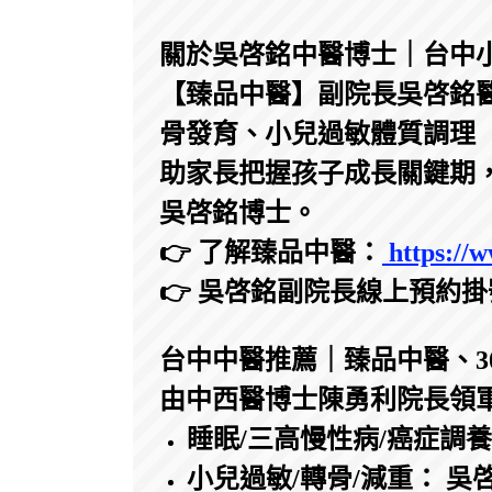
關於吳啓銘中醫博士｜台中
【臻品中醫】副院長吳啓銘醫
骨發育、小兒過敏體質調理
助家長把握孩子成長關鍵期
吳啓銘博士。
👉 了解臻品中醫：
https://w
👉 吳啓銘副院長線上預約
台中中醫推薦｜臻品中醫、3
由中西醫博士陳勇利院長領
睡眠/三高慢性病/癌症調
小兒過敏/轉骨/減重： 吳