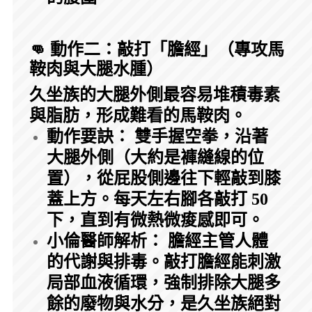
👊 動作二：敲打「膽經」（專攻馬
鞍肉與大腿水腫）
久坐族的大腿外側最容易堆積毒素
與脂肪，形成難看的馬鞍肉。
動作要訣： 雙手握空拳，沿著
大腿外側（大約是褲縫線的位
置），從屁股側邊往下輕敲到膝
蓋上方。每天左右腳各敲打 50
下，直到有微熱微痠感即可。
小倫醫師解析： 膽經主管人體
的代謝與排毒。敲打膽經能刺激
局部血液循環，強制排除大腿多
餘的廢物與水分，是久坐族絕對