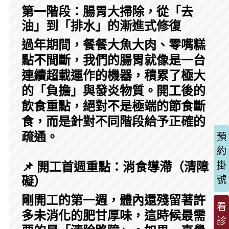
第一階段：腸胃大掃除，從「去
油」到「排水」的漸進式修復
過年期間，餐餐大魚大肉、零嘴糕
點不間斷，我們的腸胃就像是一台
連續超載運作的機器，積累了極大
的「負擔」與發炎物質。開工後的
飲食重點，絕對不是極端的節食斷
食，而是針對不同階段給予正確的
疏通。
預
約
掛
📌 開工首週重點：消食導滯（清障
號
礙）
剛開工的第一週，體內還殘留著許
看
多未消化的肥甘厚味，這時候最需
診