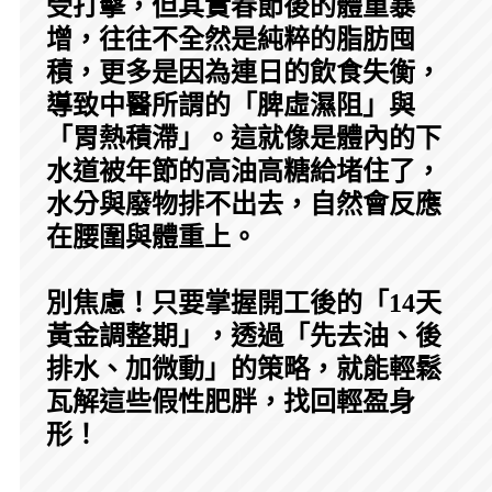
受打擊，但其實春節後的體重暴
增，往往不全然是純粹的脂肪囤
積，更多是因為連日的飲食失衡，
導致中醫所謂的「脾虛濕阻」與
「胃熱積滯」。這就像是體內的下
水道被年節的高油高糖給堵住了，
水分與廢物排不出去，自然會反應
在腰圍與體重上。
別焦慮！只要掌握開工後的「14天
黃金調整期」，透過「先去油、後
排水、加微動」的策略，就能輕鬆
瓦解這些假性肥胖，找回輕盈身
形！