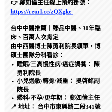
👉 鄭如倫主任線上預約掛號：
https://reurl.cc/zQXgke
台中中醫推薦｜臻品中醫、30年臨
床、百萬人次肯定
由中西醫博士陳勇利院長領軍，博
碩士團隊分科看診：
睡眠/三高慢性病/癌症調養： 陳
勇利院長
小兒過敏/轉骨/減重： 吳啓銘副
院長
婦科/不孕/更年期： 鄭如倫主任
📍 地址： 台中市東興路二段341號