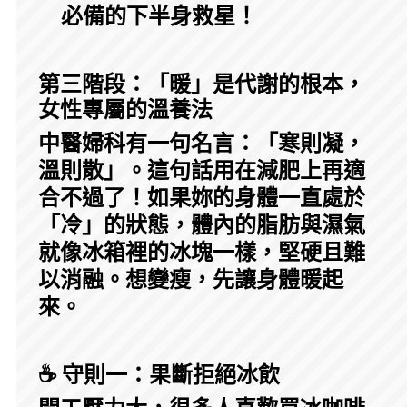
必備的下半身救星！
第三階段：「暖」是代謝的根本，
女性專屬的溫養法
中醫婦科有一句名言：「寒則凝，
溫則散」。這句話用在減肥上再適
合不過了！如果妳的身體一直處於
「冷」的狀態，體內的脂肪與濕氣
就像冰箱裡的冰塊一樣，堅硬且難
以消融。想變瘦，先讓身體暖起
來。
☕ 守則一：果斷拒絕冰飲