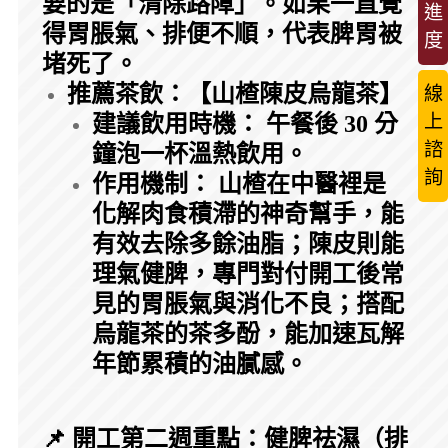
要的是「清除路障」。如果一直覺
進
得胃脹氣、排便不順，代表脾胃被
度
堵死了。
推薦茶飲：【山楂陳皮烏龍茶】
線
上
建議飲用時機： 午餐後 30 分
諮
鐘泡一杯溫熱飲用。
詢
作用機制： 山楂在中醫裡是
化解肉食積滯的神奇幫手，能
有效去除多餘油脂；陳皮則能
理氣健脾，專門對付開工後常
見的胃脹氣與消化不良；搭配
烏龍茶的茶多酚，能加速瓦解
年節累積的油膩感。
📌 開工第二週重點：健脾祛濕（排