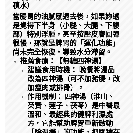
積水）
當腸胃的油膩感退去後，如果妳還
是覺得下半身（小腿、大腿、下腹
部）特別浮腫，甚至按壓皮膚回彈
很慢，那就是脾胃的「運化功能」
尚未完全恢復，導致水分滯留。
推薦食療：【無糖四神湯】
建議食用時機： 晚餐將湯品
改為四神湯（可不加豬腸，改
加瘦肉或排骨）。
作用機制： 四神湯（淮山、
芡實、蓮子、茯苓）是中醫最
溫和、最經典的健脾利濕處
方。它能幫助脾胃重新啟動
「除濕機」的功能，把囤積在