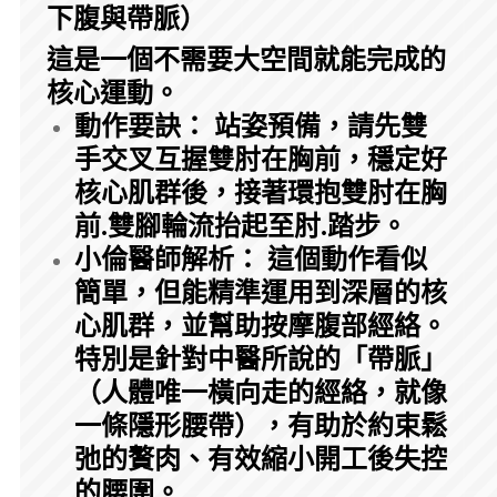
下腹與帶脈）
這是一個不需要大空間就能完成的
核心運動。
動作要訣： 站姿預備，請先雙
手交叉互握雙肘在胸前，穩定好
核心肌群後，接著環抱雙肘在胸
前.雙腳輪流抬起至肘.踏步。
小倫醫師解析： 這個動作看似
簡單，但能精準運用到深層的核
心肌群，並幫助按摩腹部經絡。
特別是針對中醫所說的「帶脈」
（人體唯一橫向走的經絡，就像
一條隱形腰帶），有助於約束鬆
弛的贅肉、有效縮小開工後失控
的腰圍。