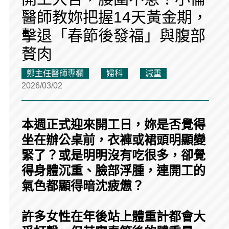
醫師教妳把握14天黃金期，
擊退「春節後發福」與腹部
贅肉
鄭主任醫師專欄
婦科
減重
2026/03/02
本週正式迎來開工日，妳是否覺得
坐在辦公桌前，衣褲或裙頭明顯變
緊了？或是明明沒有吃很多，卻覺
得身體沉重、臉部浮腫，連開工的
氣色都顯得暗沈疲憊？
許多女性在年後站上體重計都會大