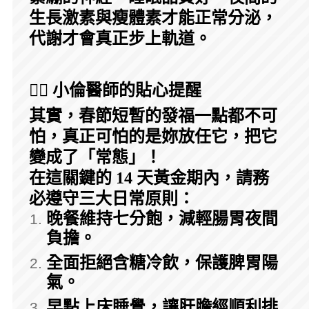
生長激素與瘦體素才能正常分泌，
代謝才會真正步上軌道。
👩‍⚕️ 小倫醫師的貼心提醒
其實，春節短暫的發福一點都不可
怕，真正可怕的是妳放任它，把它
變成了「常態」！
在這關鍵的 14 天黃金期內，請務
必遵守三大日常原則：
晚餐維持七分飽，減輕腸胃夜間
負擔。
全面拒絕含糖冷飲，保護脾胃陽
氣。
早點上床睡覺，讓肝膽經順利排