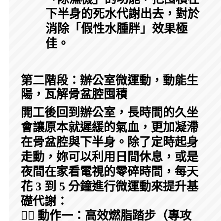
下半身的死水代謝出去，對於
消除「假性水腫胖」效果極
佳。
第二階段：辦公室微運動，動能生
陽，瓦解骨盆腔囤積
開工後回到辦公室，長時間的久坐
會讓原本就遲緩的氣血，更加凝滯
在骨盆腔與下半身。除了定時起身
走動，妳可以利用日間休息，或是
夜間在家看電視的零碎時間，每天
花 3 到 5 分鐘進行微運動來提升基
礎代謝：
🏃‍♀️ 動作一：高效燃脂踏步（專攻