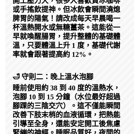
開工壓力大，很多人喜歡買冰咖啡
或手搖飲提神。但冰飲會瞬間澆熄
脾胃的陽氣！請改成每天早晨喝一
杯溫熱開水或無糖薑茶。這能從一
早就喚醒腸胃，提升整體的基礎體
溫，只要體溫上升 1 度，基礎代謝
率就會跟著提高約 12%。
🛁 守則二：晚上溫水泡腳
睡前使用約 38 到 40 度的溫熱水，
泡腳 10 到 15 分鐘（水位最好超過
腳踝的三陰交穴）。這不僅能瞬間
改善下肢末梢的血液循環，把熱能
引導至全身，還能安定開工後焦慮
緊繃的神經。睡眠品質好，夜間的