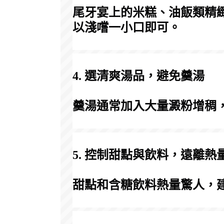
尾牙宴上的米糕、油飯類精
以淺嚐一小口即可。
4. 選清爽湯品，避免羹湯
羹湯通常加入大量澱粉增稠
5. 控制甜點與飲料，遠離熱
甜點和含糖飲料熱量驚人，