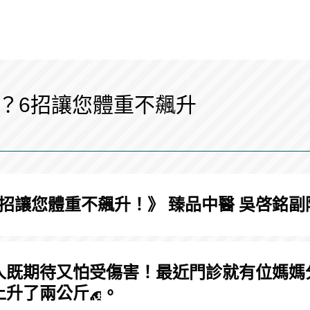
？6招讓您體重不飆升
您體重不飆升！》 臻品中醫 吳啓銘副院長 04
人既期待又怕受傷害！最近門診就有位媽媽
上升了兩公斤
。