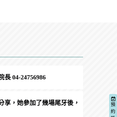
-24756986
分享，她參加了幾場尾牙後，
預
約