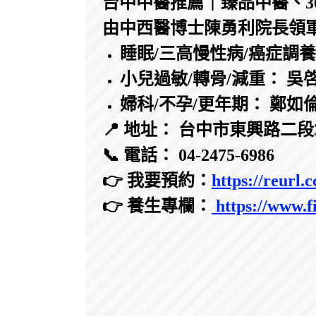
台中中醫推薦｜臻品中醫、3
由中西醫博士陳勇利院長領
睡眠/三高慢性病/癌症調
小兒過敏/轉骨/減重： 吳
婦科/不孕/更年期： 鄭如
📍 地址： 台中市東興路二段
📞 電話： 04-2475-6986
👉 我要預約：
https://reurl
👉 養生專欄：
https://www.f