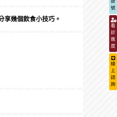
掛
號
分享幾個飲食小技巧。
看
診
進
度
線
上
諮
詢