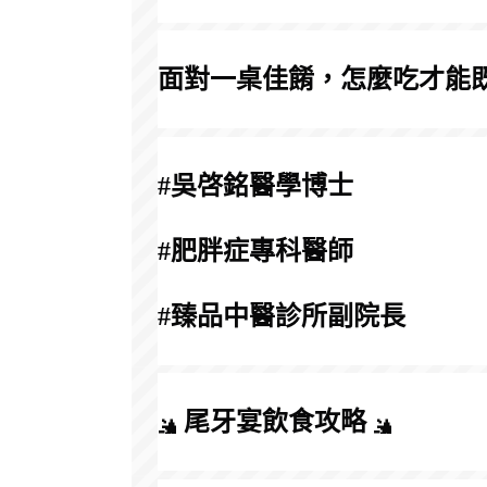
面對一桌佳餚，怎麼吃才能
#吳啓銘醫學博士
#肥胖症專科醫師
#臻品中醫診所副院長
 尾牙宴飲食攻略 