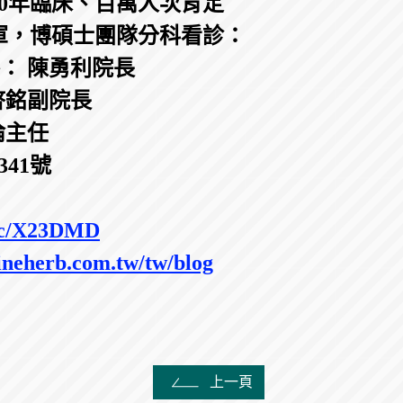
0年臨床、百萬人次肯定
軍，博碩士團隊分科看診：
養： 陳勇利院長
啓銘副院長
倫主任
341號
.cc/X23DMD
ineherb.com.tw/tw/blog
上一頁