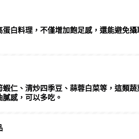
高蛋白料理，不僅增加飽足感，還能避免攝
筍蝦仁、清炒四季豆、蒜蓉白菜等，這類蔬
油膩感，可以多吃。
品