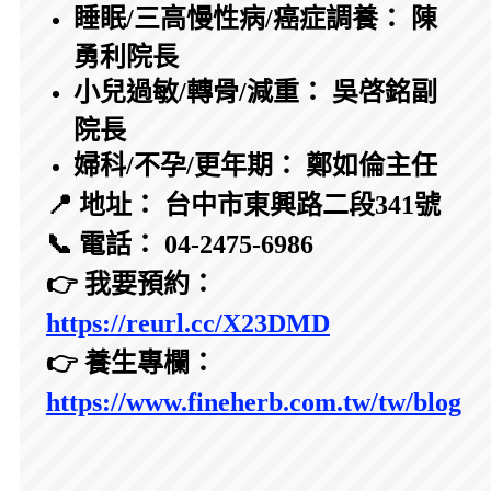
睡眠/三高慢性病/癌症調養： 陳
勇利院長
小兒過敏/轉骨/減重： 吳啓銘副
院長
婦科/不孕/更年期： 鄭如倫主任
📍 地址： 台中市東興路二段341號
📞 電話： 04-2475-6986
👉 我要預約：
https://reurl.cc/X23DMD
👉 養生專欄：
https://www.fineherb.com.tw/tw/blog