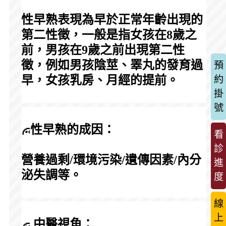
性早熟表現為早於正常年齡出現的
第二性徵，一般是指女孩在8歲之
前，男孩在9歲之前出現第二性
徵，例如男孩陰莖、睪丸的發育過
預
早，女孩乳房、月經的提前。
約
掛
號
性早熟的成因：
看
診
營養過剩/環境污染/遺傳因素/內分
進
泌失調等。
度
線
上
 中醫視角：