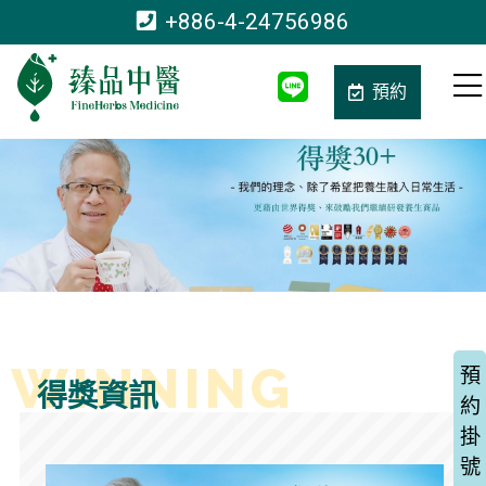
+886-4-24756986
預約
預
得獎資訊
約
掛
號