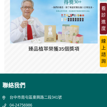
看
診
進
度
線
上
臻品植萃榮獲35個獎項
諮
詢
聯絡我們
台中市南屯區東興路二段341號
04-24756986