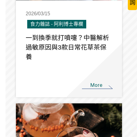
詢
2026/03/15
食力雜誌 - 阿利博士專欄
一到換季就打噴嚏？中醫解析
過敏原因與3款日常花草茶保
養
More