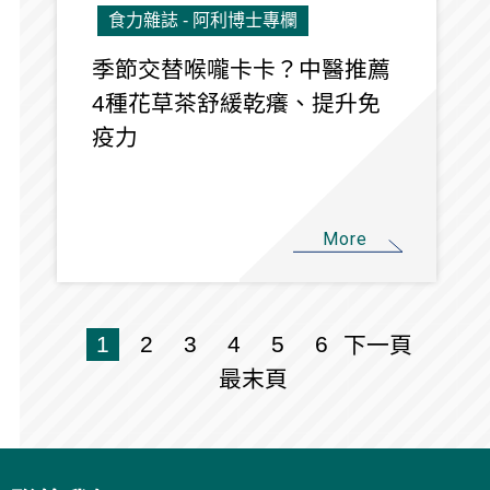
食力雜誌 - 阿利博士專欄
季節交替喉嚨卡卡？中醫推薦
4種花草茶舒緩乾癢、提升免
疫力
More
1
2
3
4
5
6
下一頁
最末頁