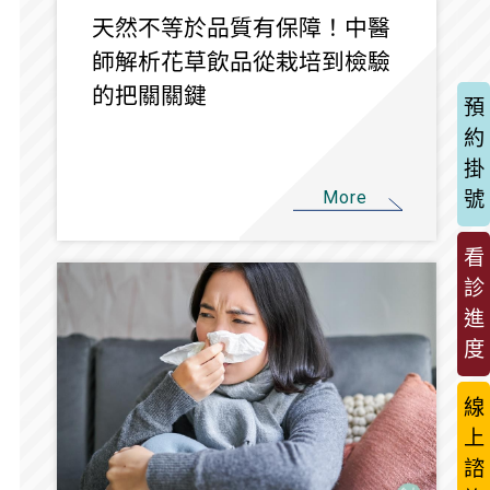
天然不等於品質有保障！中醫
師解析花草飲品從栽培到檢驗
的把關關鍵
預
約
掛
More
號
看
診
進
度
線
上
諮