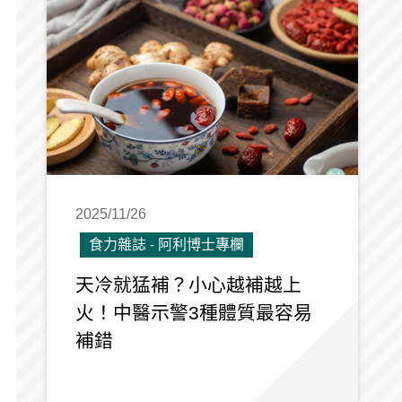
2025/11/26
食力雜誌 - 阿利博士專欄
天冷就猛補？小心越補越上
火！中醫示警3種體質最容易
補錯