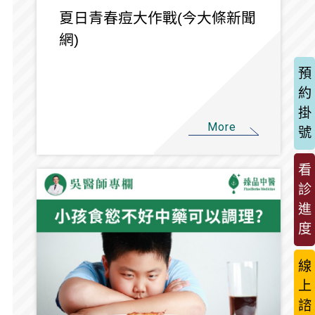
夏日青春痘大作戰(今大條新聞
網)
預
約
掛
More
號
看
診
進
度
線
上
諮