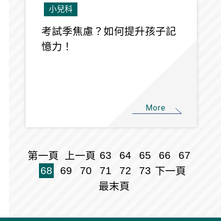
小兒科
考試季焦慮？如何提升孩子記
憶力！
More
63
64
65
66
67
第一頁
上一頁
68
69
70
71
72
73
下一頁
最末頁