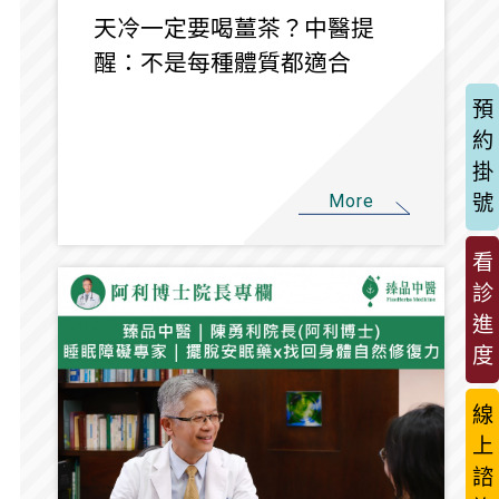
天冷一定要喝薑茶？中醫提
醒：不是每種體質都適合
預
約
掛
More
號
看
診
進
度
線
上
諮