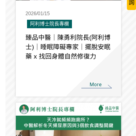
詢
2026/01/15
阿利博士院長專欄
臻品中醫｜陳勇利院長(阿利博
士)｜睡眠障礙專家｜擺脫安眠
藥 x 找回身體自然修復力
More