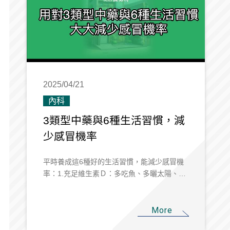
2025/04/21
內科
3類型中藥與6種生活習慣，減
少感冒機率
平時養成這6種好的生活習慣，能減少感冒機
率：1.充足維生素Ｄ：多吃魚、多曬太陽、就
能多多補充維生素D。2.喝足夠的水：身體各
處都需要有充足水份來協助運輸礦物質及養
分，來保持免疫系統正常運轉。3.少熬夜：睡
More
眠不足會減弱免疫能力。4.適當紓壓：壓力過