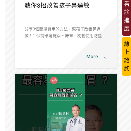
看
教你3招改善孩子鼻過敏
診
進
度
分享3個簡單實用的方法，幫孩子改善鼻過
敏！1.保持環境乾淨。床單、枕套使用防塵蟎
材質。2.從飲食下手少吃過度加工食品或甜
線
食，搭配益生菌幫腸道健康加分。3.規律作息
上
加上適量戶外運動，像慢跑或散步，不只提升
More
諮
免疫力，也能有效減少過敏發生。
詢