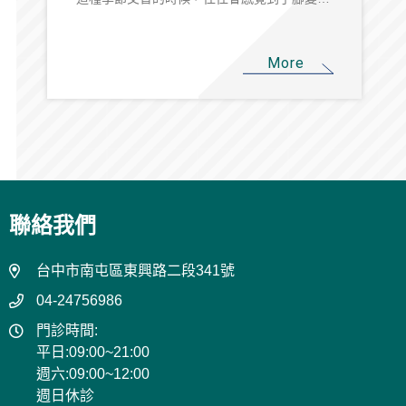
比較冰冷、整個人似乎比較難暖和起來。其
實，這種季節轉換對心臟和血液循環都有一定
的影響，因此今天想跟大家聊聊中醫眼中的
More
「心臟」為什麼這麼重要，尤其在冬天來臨的
時候更要好好重視。
聯絡我們
台中市南屯區東興路二段341號
04-24756986
門診時間:
平日:09:00~21:00
週六:09:00~12:00
週日休診