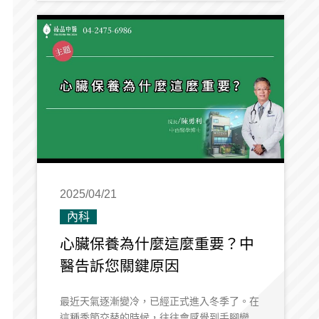
大會減弱免疫能力。5.養成洗手好習慣：病從
口入，常洗手、自然減少病菌進入人體。6.多
運動：多運動、血液循環好、免疫能力自然也
就跟著提高。
2025/04/21
內科
心臟保養為什麼這麼重要？中
醫告訴您關鍵原因
最近天氣逐漸變冷，已經正式進入冬季了。在
這種季節交替的時候，往往會感覺到手腳變得