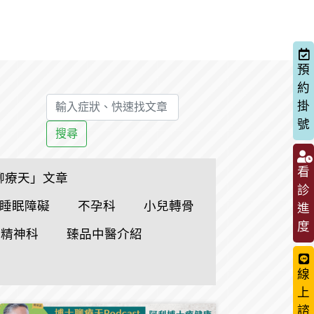
預
約
掛
號
搜尋
看
聊療天」文章
診
睡眠障礙
不孕科
小兒轉骨
進
度
精神科
臻品中醫介紹
線
上
諮