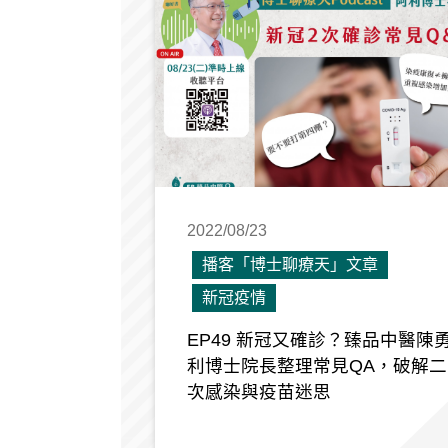
2022/08/23
播客「博士聊療天」文章
新冠疫情
EP49 新冠又確診？臻品中醫陳
利博士院長整理常見QA，破解二
次感染與疫苗迷思