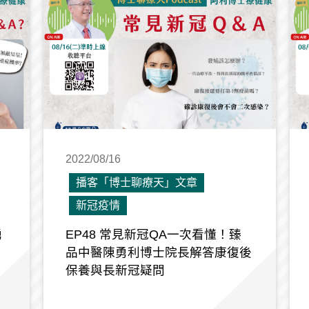
2022/08/16
播客「博士聊療天」文章
新冠疫情
勇
EP48 常見新冠QA一次看懂！臻
品中醫陳勇利博士院長解答康復後
保養與長新冠疑問