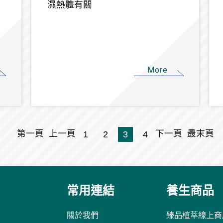
濕熱體有關
More
第一頁
上一頁
下一頁
最末頁
1
2
3
4
常用連結
養生商品
關於我們
臻品植萃線上商