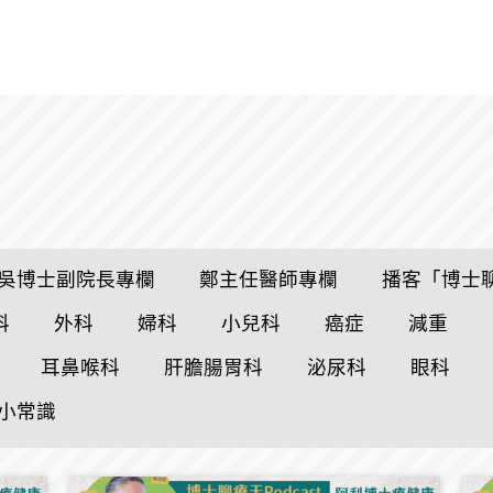
吳博士副院長專欄
鄭主任醫師專欄
播客「博士
科
外科
婦科
小兒科
癌症
減重
耳鼻喉科
肝膽腸胃科
泌尿科
眼科
小常識