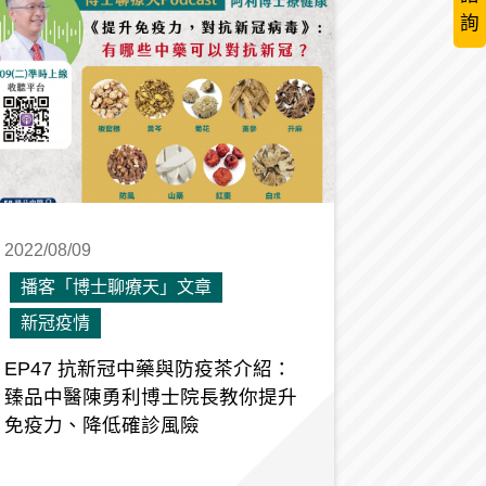
詢
2022/08/09
播客「博士聊療天」文章
新冠疫情
EP47 抗新冠中藥與防疫茶介紹：
臻品中醫陳勇利博士院長教你提升
免疫力、降低確診風險